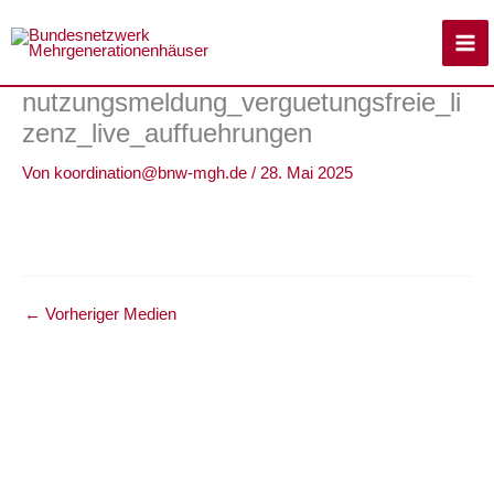
Zum
Inhalt
springen
nutzungsmeldung_verguetungsfreie_li
zenz_live_auffuehrungen
Von
koordination@bnw-mgh.de
/
28. Mai 2025
←
Vorheriger Medien