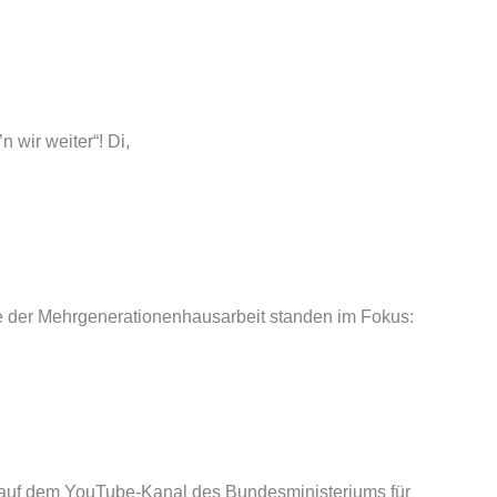
wir weiter“! Di,
er Mehr­genera­tio­nen­haus­arbeit standen im Fokus:
 auf dem YouTube-Kanal des Bundesministeriums für