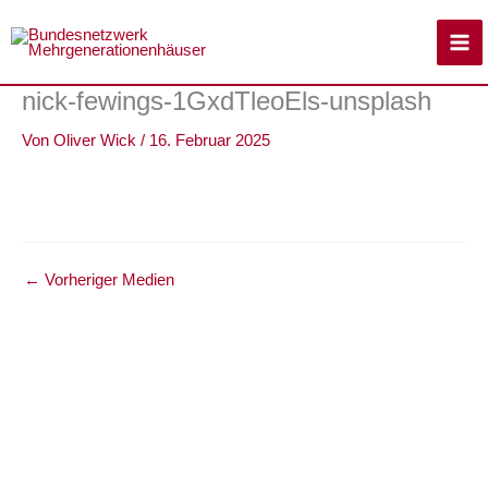
Zum
Inhalt
springen
nick-fewings-1GxdTleoEls-unsplash
Von
Oliver Wick
/
16. Februar 2025
←
Vorheriger Medien