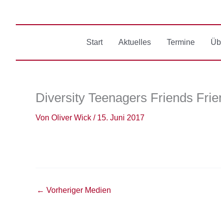
Zum
Inhalt
springen
Start
Aktuelles
Termine
Üb
Diversity Teenagers Friends Fri
Von
Oliver Wick
/
15. Juni 2017
←
Vorheriger Medien